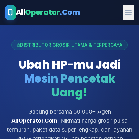
All
Operator
.Com
DISTRIBUTOR GROSIR UTAMA & TERPERCAYA
Ubah HP-mu Jadi
Mesin Pencetak
Uang!
Gabung bersama 50.000+ Agen
AllOperator.Com
. Nikmati harga grosir pulsa
termurah, paket data super lengkap, dan layanan
PPOB terlengkap 24 jam nonstop dengan