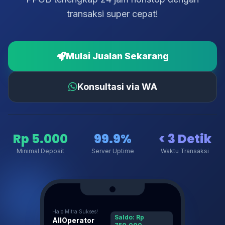
transaksi super cepat!
Mulai Jualan Sekarang
Konsultasi via WA
Rp 5.000
99.9%
< 3 Detik
Minimal Deposit
Server Uptime
Waktu Transaksi
Halo Mitra Sukses!
Saldo: Rp
AllOperator