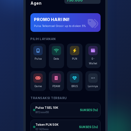
750.000
Agen
PROMO HARI INI!
Pulsa Telkomsel Grosir up to diskon 5%
PILIH LAYANAN
Pulsa
Data
PLN
E-
Wallet
Game
PDAM
BPJS
Lainnya
TRANSAKSI TERBARU
Pulsa TSEL 10K
SUKSES (1s)
0812xxxx456
Token PLN 50K
SUKSES (2s)
ID 1420xxxx