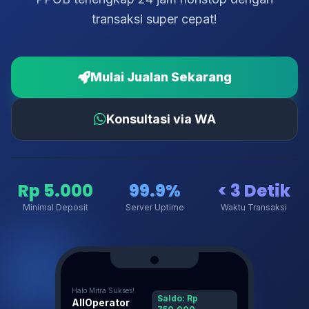
transaksi super cepat!
Mulai Jualan Sekarang
Konsultasi via WA
Rp 5.000
99.9%
< 3 Detik
Minimal Deposit
Server Uptime
Waktu Transaksi
Halo Mitra Sukses!
Saldo: Rp
AllOperator