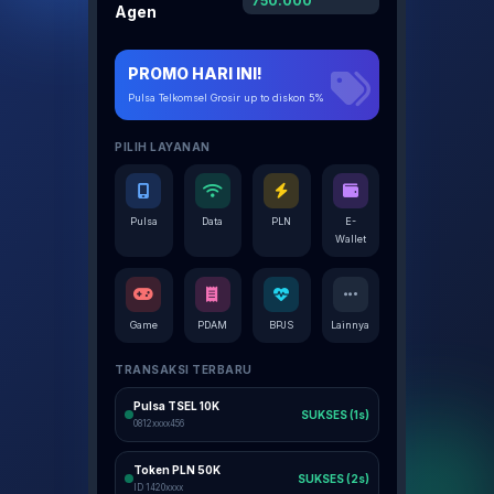
750.000
Agen
PROMO HARI INI!
Pulsa Telkomsel Grosir up to diskon 5%
PILIH LAYANAN
Pulsa
Data
PLN
E-
Wallet
Game
PDAM
BPJS
Lainnya
TRANSAKSI TERBARU
Pulsa TSEL 10K
SUKSES (1s)
0812xxxx456
Token PLN 50K
SUKSES (2s)
ID 1420xxxx