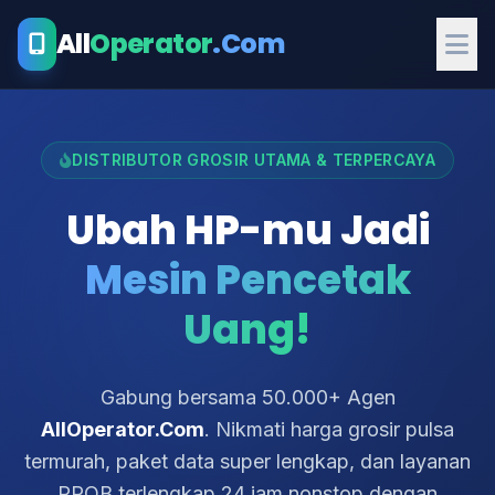
All
Operator
.Com
DISTRIBUTOR GROSIR UTAMA & TERPERCAYA
Ubah HP-mu Jadi
Mesin Pencetak
Uang!
Gabung bersama 50.000+ Agen
AllOperator.Com
. Nikmati harga grosir pulsa
termurah, paket data super lengkap, dan layanan
PPOB terlengkap 24 jam nonstop dengan