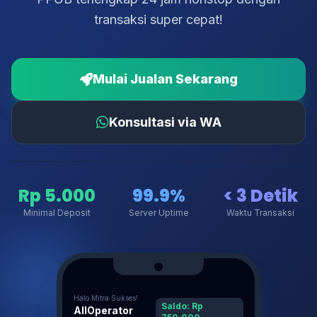
transaksi super cepat!
Mulai Jualan Sekarang
Konsultasi via WA
Rp 5.000
99.9%
< 3 Detik
Minimal Deposit
Server Uptime
Waktu Transaksi
Halo Mitra Sukses!
Saldo: Rp
AllOperator