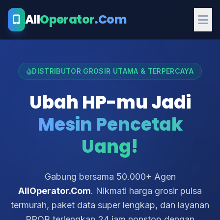
All
Operator
.Com
DISTRIBUTOR GROSIR UTAMA & TERPERCAYA
Ubah HP-mu Jadi
Mesin Pencetak
Uang!
Gabung bersama 50.000+ Agen
AllOperator.Com
. Nikmati harga grosir pulsa
termurah, paket data super lengkap, dan layanan
PPOB terlengkap 24 jam nonstop dengan