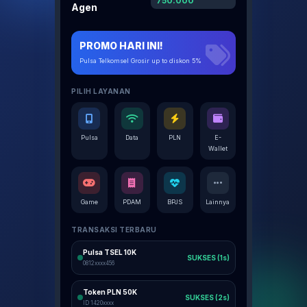
750.000
Agen
PROMO HARI INI!
Pulsa Telkomsel Grosir up to diskon 5%
PILIH LAYANAN
Pulsa
Data
PLN
E-
Wallet
Game
PDAM
BPJS
Lainnya
TRANSAKSI TERBARU
Pulsa TSEL 10K
SUKSES (1s)
0812xxxx456
Token PLN 50K
SUKSES (2s)
ID 1420xxxx