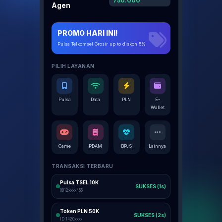
750.000
Agen
PROMO HARI INI!
Pulsa Telkomsel Grosir up to diskon 5%
PILIH LAYANAN
Pulsa
Data
PLN
E-
Wallet
Game
PDAM
BPJS
Lainnya
TRANSAKSI TERBARU
Pulsa TSEL 10K
SUKSES (1s)
0812xxxx456
Token PLN 50K
SUKSES (2s)
ID 1420xxxx