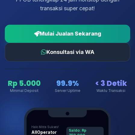
transaksi super cepat!
Mulai Jualan Sekarang
Konsultasi via WA
Rp 5.000
99.9%
< 3 Detik
Minimal Deposit
Server Uptime
Waktu Transaksi
Halo Mitra Sukses!
Saldo: Rp
AllOperator