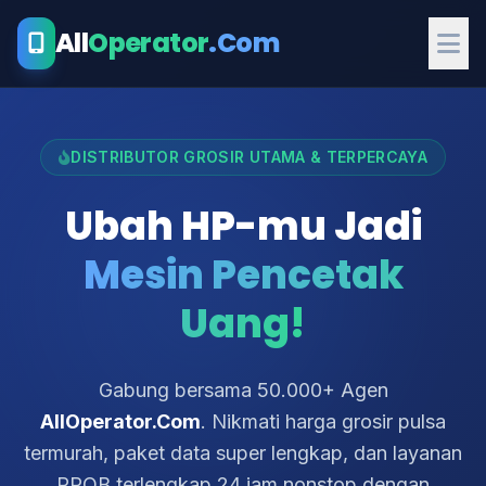
All
Operator
.Com
DISTRIBUTOR GROSIR UTAMA & TERPERCAYA
Ubah HP-mu Jadi
Mesin Pencetak
Uang!
Gabung bersama 50.000+ Agen
AllOperator.Com
. Nikmati harga grosir pulsa
termurah, paket data super lengkap, dan layanan
PPOB terlengkap 24 jam nonstop dengan