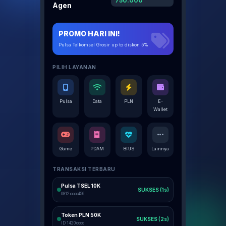
750.000
Agen
PROMO HARI INI!
Pulsa Telkomsel Grosir up to diskon 5%
PILIH LAYANAN
Pulsa
Data
PLN
E-
Wallet
Game
PDAM
BPJS
Lainnya
TRANSAKSI TERBARU
Pulsa TSEL 10K
SUKSES (1s)
0812xxxx456
Token PLN 50K
SUKSES (2s)
ID 1420xxxx