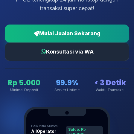
transaksi super cepat!
Mulai Jualan Sekarang
Konsultasi via WA
Rp 5.000
99.9%
< 3 Detik
Minimal Deposit
Server Uptime
Waktu Transaksi
Halo Mitra Sukses!
Saldo: Rp
AllOperator