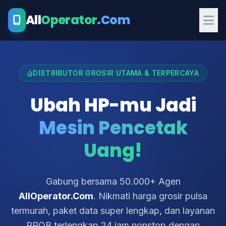
All
Operator
.Com
DISTRIBUTOR GROSIR UTAMA & TERPERCAYA
Ubah HP-mu Jadi
Mesin Pencetak
Uang!
Gabung bersama 50.000+ Agen
AllOperator.Com
. Nikmati harga grosir pulsa
termurah, paket data super lengkap, dan layanan
PPOB terlengkap 24 jam nonstop dengan